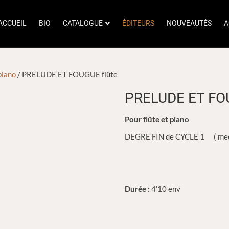
ACCUEIL
BIO
CATALOGUE
ÉDITEURS
NOUVEAUTÉS
A
piano
/ PRELUDE ET FOUGUE flûte
PRELUDE ET FOU
Pour flûte et piano
DEGRE FIN de CYCLE 1 ( med
Durée :
4’10 env