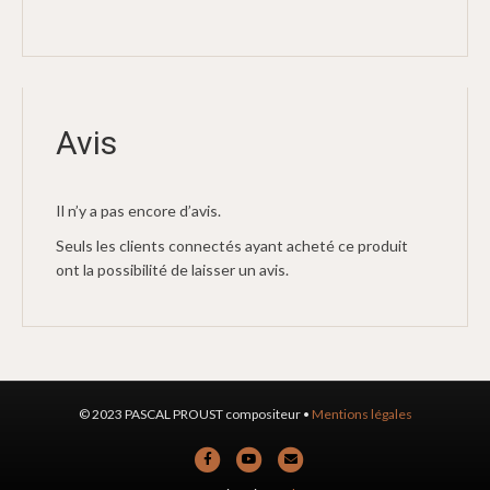
Avis
Il n’y a pas encore d’avis.
Seuls les clients connectés ayant acheté ce produit
ont la possibilité de laisser un avis.
© 2023 PASCAL PROUST compositeur •
Mentions légales
F
Y
E
a
o
m