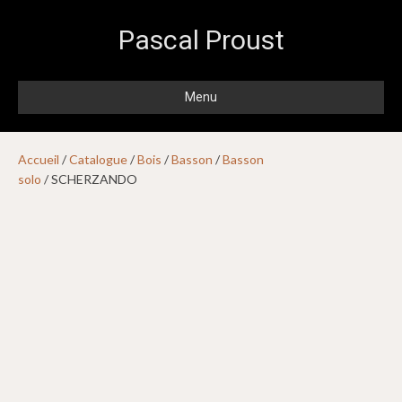
Pascal Proust
Menu
Accueil
/
Catalogue
/
Bois
/
Basson
/
Basson
solo
/ SCHERZANDO