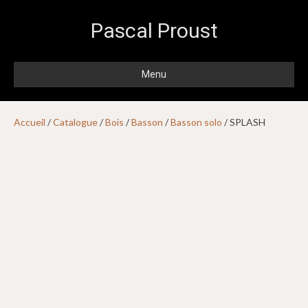
Pascal Proust
Menu
Accueil
/
Catalogue
/
Bois
/
Basson
/
Basson solo
/ SPLASH