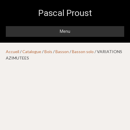
Pascal Proust
Menu
Accueil
/
Catalogue
/
Bois
/
Basson
/
Basson solo
/ VARIATIONS
AZIMUTEES