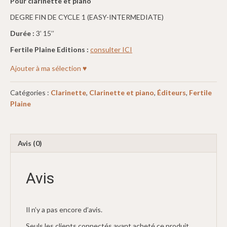
Pour clarinette et piano
DEGRE FIN DE CYCLE 1 (EASY-INTERMEDIATE)
Durée :
3’ 15’’
Fertile Plaine Editions :
consulter ICI
Ajouter à ma sélection ♥
Catégories :
Clarinette
,
Clarinette et piano
,
Éditeurs
,
Fertile
Plaine
Avis (0)
Avis
Il n’y a pas encore d’avis.
Seuls les clients connectés ayant acheté ce produit