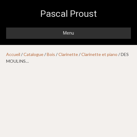
Pascal Proust
Menu
Accueil
/
Catalogue
/
Bois
/
Clarinette
/
Clarinette et piano
/ DES
MOULINS…