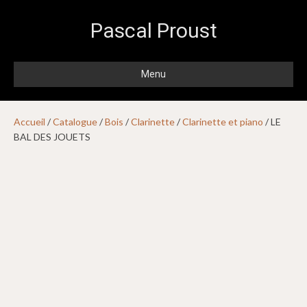
Pascal Proust
Menu
Accueil
/
Catalogue
/
Bois
/
Clarinette
/
Clarinette et piano
/ LE
BAL DES JOUETS