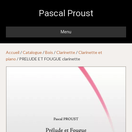
Pascal Proust
Menu
Accueil
/
Catalogue
/
Bois
/
Clarinette
/
Clarinette et
piano
/ PRELUDE ET FOUGUE clarinette