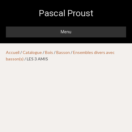
Pascal Proust
Menu
Accueil
/
Catalogue
/
Bois
/
Basson
/
Ensembles divers avec
basson(s)
/ LES 3 AMIS