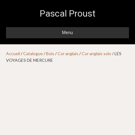
Pascal Proust
Menu
Accueil
/
Catalogue
/
Bois
/
Cor anglais
/
Cor anglais solo
/ LES
VOYAGES DE MERCURE