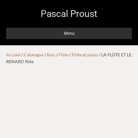
Pascal Proust
Menu
Accueil
/
Catalogue
/
Bois
/
Flûte
/
Flûte et piano
/ LA FLÛTE ET LE
RENARD flûte