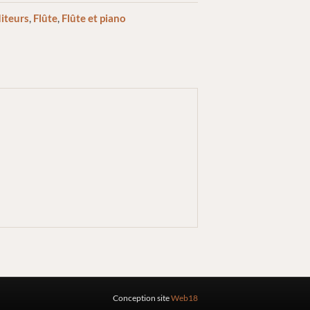
iteurs
,
Flûte
,
Flûte et piano
Conception site
Web18