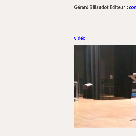
Gérard Billaudot Editeur
:
con
vidéo :