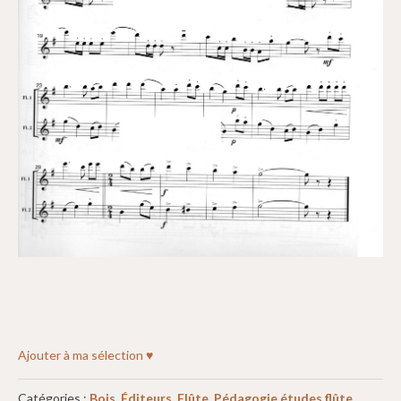
Ajouter à ma sélection ♥
Catégories :
Bois
,
Éditeurs
,
Flûte
,
Pédagogie études flûte
,