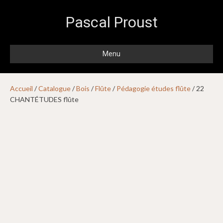
Pascal Proust
Menu
Accueil
/
Catalogue
/
Bois
/
Flûte
/
Pédagogie études flûte
/ 22
CHANTÉTUDES flûte