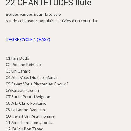
22 CHANTÉTUDES flûte
Etudes variées pour flûte solo
sur des chansons populaires suivies d’un court duo
DEGRE CYCLE 1 ( EASY)
01.
Fais Dodo
02.
Pomme Reinette
03.
Un Canard
04.
Ah ! Vous Dirai-Je, Maman
05.
Savez-Vous Planter les Choux ?
06.
Bateau, Ciseau
07.
Sur le Pont d’Avignon
08.
A la Claire Fontaine
09.
La Bonne Aventure
10.
Il était Un Petit Homme
11.
Ainsi Font, Font, Font…
12.
J’Ai du Bon Tabac