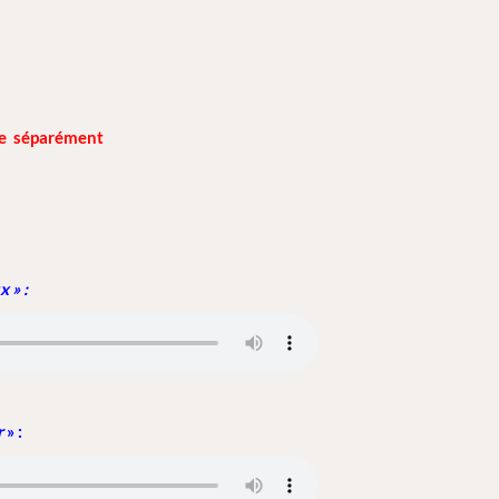
ue séparément
x » :
r
» :