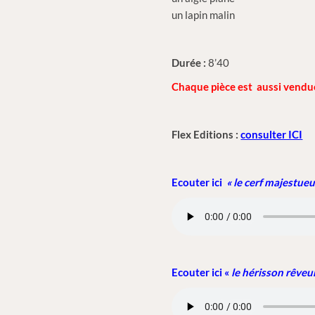
un lapin malin
Durée :
8’40
Chaque pièce est aussi vend
Flex Editions :
consulter ICI
Ecouter ici
« le cerf majestueu
Ecouter ici «
le hérisson rêveu