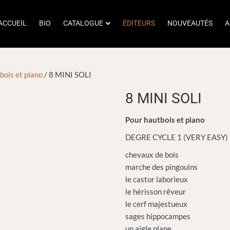
ACCUEIL
BIO
CATALOGUE
ÉDITEURS
NOUVEAUTÉS
A
bois et piano
/ 8 MINI SOLI
8 MINI SOLI
Pour hautbois et piano
DEGRE CYCLE 1 (VERY EASY)
chevaux de bois
marche des pingouins
le castor laborieux
le hérisson rêveur
le cerf majestueux
sages hippocampes
un aigle plane