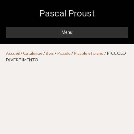
Pascal Proust
Menu
Accueil
/
Catalogue
/
Bois
/
Piccolo
/
Piccolo et piano
/ PICCOLO
DIVERTIMENTO