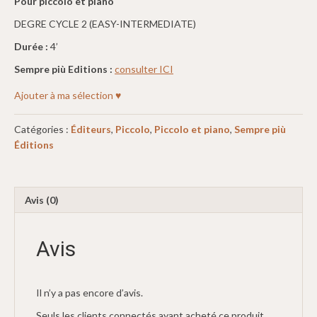
Pour piccolo et piano
DEGRE CYCLE 2 (EASY-INTERMEDIATE)
Durée :
4’
Sempre più Editions :
consulter ICI
Ajouter à ma sélection ♥
Catégories :
Éditeurs
,
Piccolo
,
Piccolo et piano
,
Sempre più
Éditions
Avis (0)
Avis
Il n’y a pas encore d’avis.
Seuls les clients connectés ayant acheté ce produit