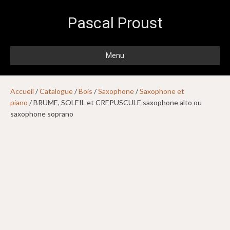
Pascal Proust
Menu
Accueil
/
Catalogue
/
Bois
/
Saxophone
/
Saxophone et
piano
/ BRUME, SOLEIL et CREPUSCULE saxophone alto ou
saxophone soprano