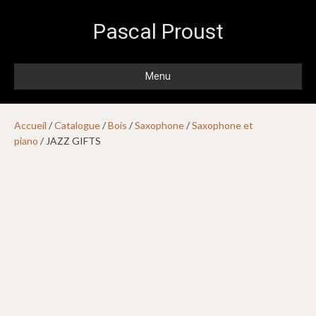
Pascal Proust
Menu
Accueil
/
Catalogue
/
Bois
/
Saxophone
/
Saxophone et
piano
/ JAZZ GIFTS