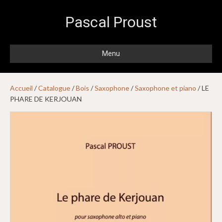
Pascal Proust
Menu
Accueil
/
Catalogue
/
Bois
/
Saxophone
/
Saxophone et piano
/ LE
PHARE DE KERJOUAN