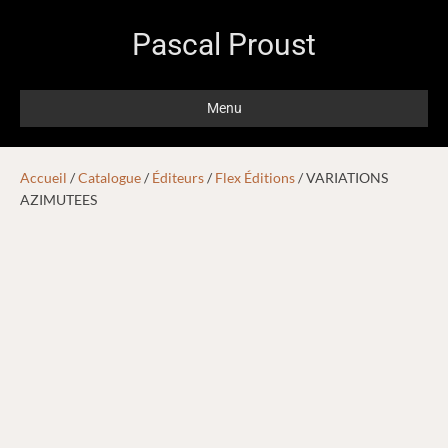
Pascal Proust
Menu
Accueil
/
Catalogue
/
Éditeurs
/
Flex Éditions
/ VARIATIONS
AZIMUTEES