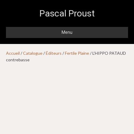
Pascal Proust
Menu
Accueil
/
Catalogue
/
Éditeurs
/
Fertile Plaine
/ L’HIPPO PATAUD
contrebasse