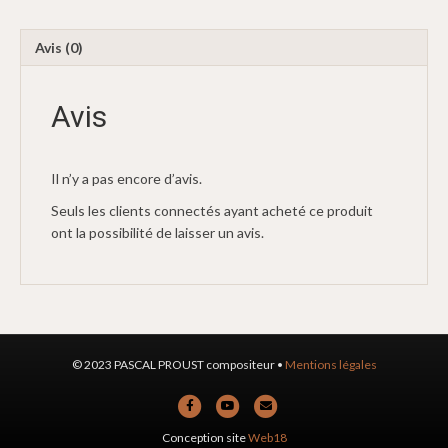
Avis (0)
Avis
Il n’y a pas encore d’avis.
Seuls les clients connectés ayant acheté ce produit
ont la possibilité de laisser un avis.
© 2023 PASCAL PROUST compositeur •
Mentions légales
F
Y
E
a
o
m
Conception site
Web18