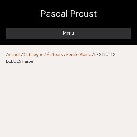
Pascal Proust
Menu
Accueil
/
Catalogue
/
Éditeurs
/
Fertile Plaine
/ LES NUITS
BLEUES harpe