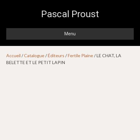
Pascal Proust
Menu
Accueil
/
Catalogue
/
Éditeurs
/
Fertile Plaine
/ LE CHAT, LA
BELETTE ET LE PETIT LAPIN