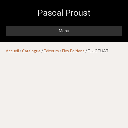
Pascal Proust
Menu
Accueil
/
Catalogue
/
Éditeurs
/
Flex Éditions
/ FLUCTUAT