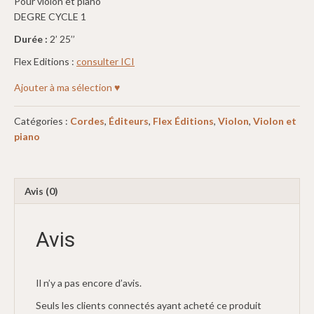
Pour violon et piano
DEGRE CYCLE 1
Durée :
2’ 25’’
Flex Editions :
consulter ICI
Ajouter à ma sélection ♥
Catégories :
Cordes
,
Éditeurs
,
Flex Éditions
,
Violon
,
Violon et
piano
Avis (0)
Avis
Il n’y a pas encore d’avis.
Seuls les clients connectés ayant acheté ce produit