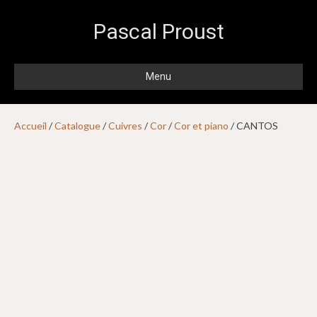
Pascal Proust
Menu
Accueil
/
Catalogue
/
Cuivres
/
Cor
/
Cor et piano
/ CANTOS