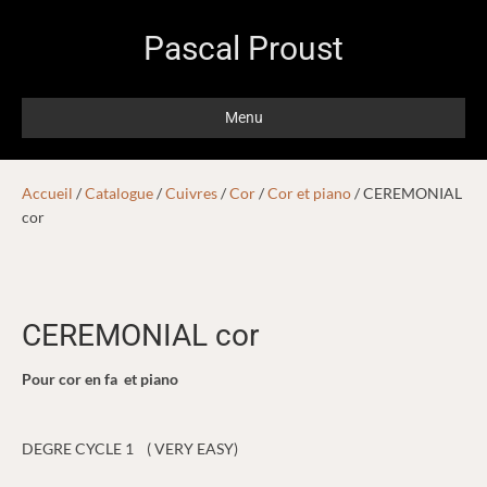
Pascal Proust
Menu
Accueil
/
Catalogue
/
Cuivres
/
Cor
/
Cor et piano
/ CEREMONIAL
cor
CEREMONIAL cor
Pour cor en fa et piano
DEGRE CYCLE 1 ( VERY EASY)