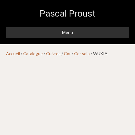
Pascal Proust
Menu
Accueil
/
Catalogue
/
Cuivres
/
Cor
/
Cor solo
/ WUXIA