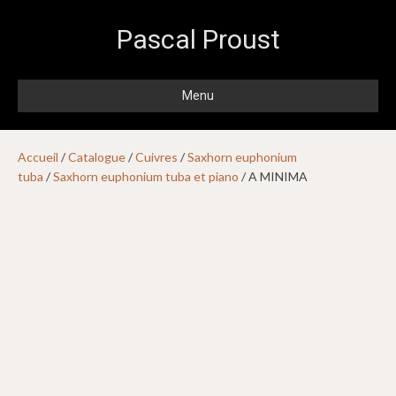
Pascal Proust
Menu
Accueil
/
Catalogue
/
Cuivres
/
Saxhorn euphonium
tuba
/
Saxhorn euphonium tuba et piano
/ A MINIMA