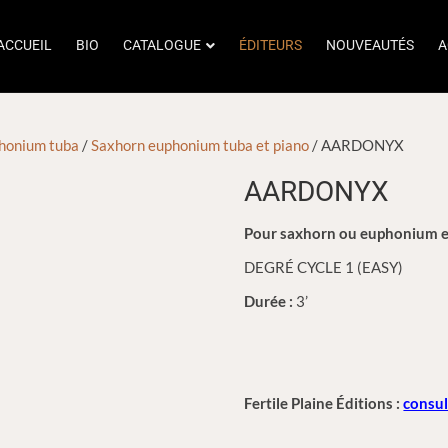
ACCUEIL
BIO
CATALOGUE
ÉDITEURS
NOUVEAUTÉS
A
honium tuba
/
Saxhorn euphonium tuba et piano
/ AARDONYX
AARDONYX
Pour saxhorn ou euphonium e
DEGRÉ CYCLE 1 (EASY)
Durée :
3’
Fertile Plaine Éditions :
consul