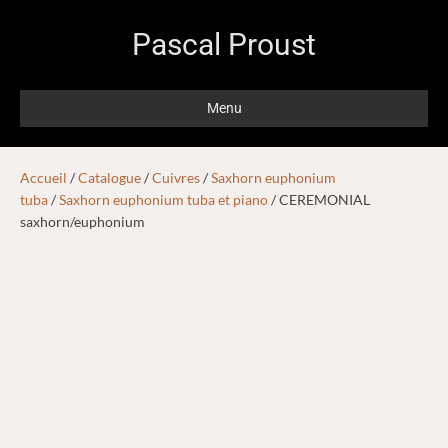
Pascal Proust
Menu
Accueil
/
Catalogue
/
Cuivres
/
Saxhorn euphonium
tuba
/
Saxhorn euphonium tuba et piano
/ CEREMONIAL
saxhorn/euphonium