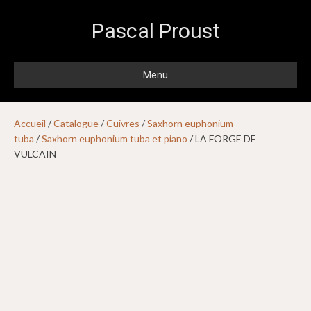
Pascal Proust
Menu
Accueil
/
Catalogue
/
Cuivres
/
Saxhorn euphonium
tuba
/
Saxhorn euphonium tuba et piano
/ LA FORGE DE
VULCAIN