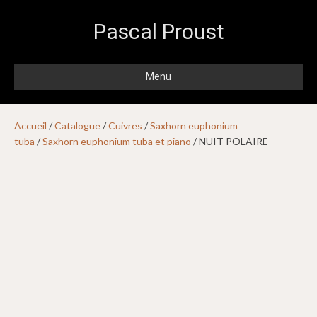
Pascal Proust
Menu
Accueil
/
Catalogue
/
Cuivres
/
Saxhorn euphonium
tuba
/
Saxhorn euphonium tuba et piano
/ NUIT POLAIRE