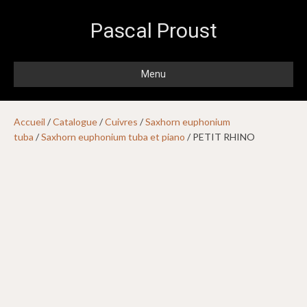
Pascal Proust
Menu
Accueil
/
Catalogue
/
Cuivres
/
Saxhorn euphonium
tuba
/
Saxhorn euphonium tuba et piano
/ PETIT RHINO