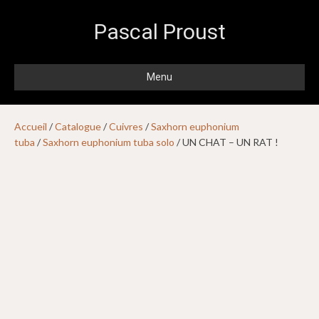
Pascal Proust
Menu
Accueil
/
Catalogue
/
Cuivres
/
Saxhorn euphonium
tuba
/
Saxhorn euphonium tuba solo
/ UN CHAT – UN RAT !