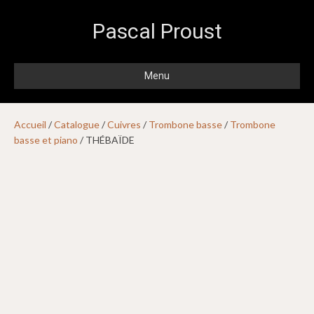
Pascal Proust
Menu
Accueil
/
Catalogue
/
Cuivres
/
Trombone basse
/
Trombone
basse et piano
/ THÉBAÏDE