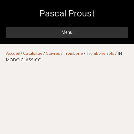
Pascal Proust
Menu
Accueil
/
Catalogue
/
Cuivres
/
Trombone
/
Trombone solo
/ IN
MODO CLASSICO