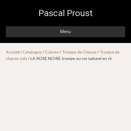
Pascal Proust
Menu
Accueil
/
Catalogue
/
Cuivres
/
Trompe de Chasse
/
Trompe de
chasse solo
/ LA ROSE NOIRE trompe ou cor naturel en ré