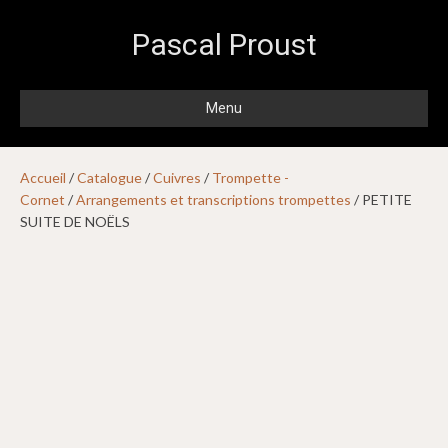
Pascal Proust
Menu
Accueil
/
Catalogue
/
Cuivres
/
Trompette -
Cornet
/
Arrangements et transcriptions trompettes
/ PETITE
SUITE DE NOËLS