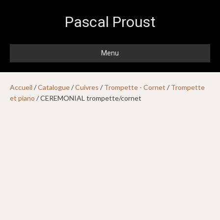
Pascal Proust
Menu
Accueil
/
Catalogue
/
Cuivres
/
Trompette - Cornet
/
Trompette
et piano
/ CEREMONIAL trompette/cornet