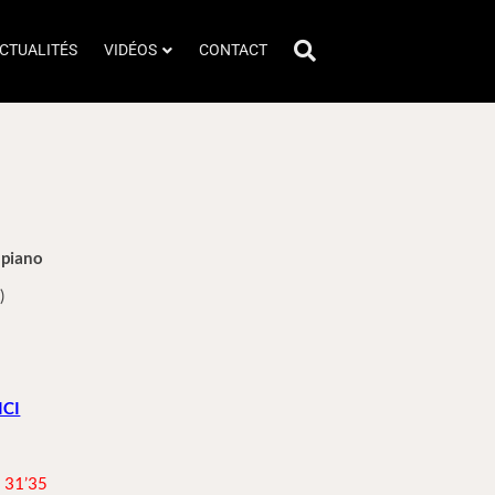
CTUALITÉS
VIDÉOS
CONTACT
 piano
)
ICI
 à 31’35