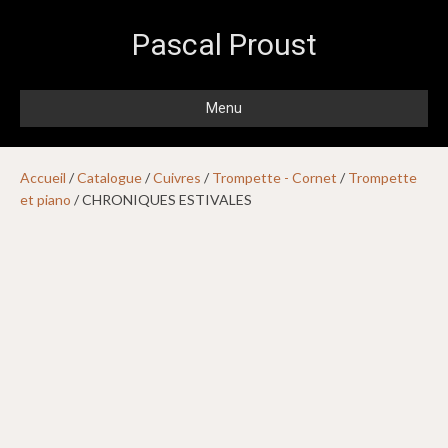
Pascal Proust
Menu
Accueil
/
Catalogue
/
Cuivres
/
Trompette - Cornet
/
Trompette
et piano
/ CHRONIQUES ESTIVALES