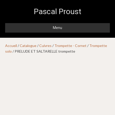
Pascal Proust
Menu
Accueil
/
Catalogue
/
Cuivres
/
Trompette - Cornet
/
Trompette
solo
/ PRELUDE ET SALTARELLE trompette