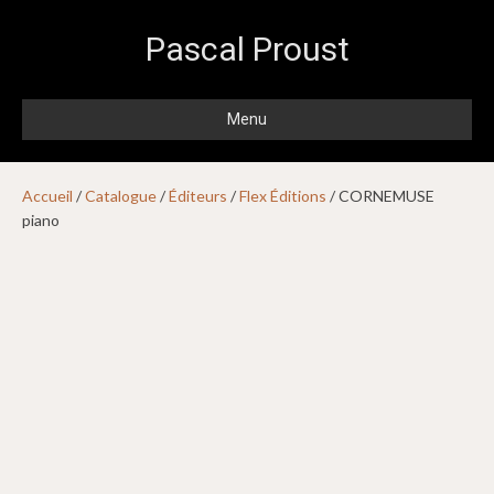
Pascal Proust
Menu
Accueil
/
Catalogue
/
Éditeurs
/
Flex Éditions
/ CORNEMUSE
piano