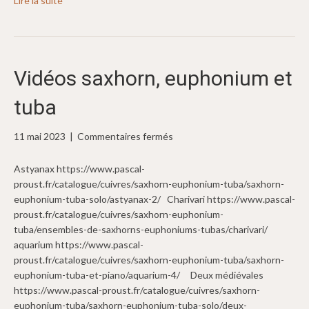
Lire la suite
Vidéos saxhorn, euphonium et
tuba
sur
11 mai 2023
|
Commentaires fermés
Vidéos
saxhorn,
Astyanax https://www.pascal-
euphonium
proust.fr/catalogue/cuivres/saxhorn-euphonium-tuba/saxhorn-
et
euphonium-tuba-solo/astyanax-2/ Charivari https://www.pascal-
tuba
proust.fr/catalogue/cuivres/saxhorn-euphonium-
tuba/ensembles-de-saxhorns-euphoniums-tubas/charivari/
aquarium https://www.pascal-
proust.fr/catalogue/cuivres/saxhorn-euphonium-tuba/saxhorn-
euphonium-tuba-et-piano/aquarium-4/ Deux médiévales
https://www.pascal-proust.fr/catalogue/cuivres/saxhorn-
euphonium-tuba/saxhorn-euphonium-tuba-solo/deux-