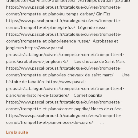
trompettes/san-marco-trompettes/ Au temps d’Arban (extrait)
https://www.pascal-proust.fr/catalogue/cuivres/trompette-
cornet/trompette-et-piano/au-temps-darban/ Gin Fizz
https://www.pascal-proust.fr/catalogue/cuivres/trompette-
cornet/trompette-et-piano/gin-fizz/ Légende russe
https://www.pascal-proust.fr/catalogue/cuivres/trompette-
cornet/trompette-et-piano/legende-russe/ Acrobates et
jongleurs https://www.pascal-
proust.fr/catalogue/cuivres/trompette-cornet/trompette-et-
piano/acrobates-et-jongleurs-5/ Les chevaux de Saint Marc
https://www.pascal-proust.fr/catalogue/cuivres/trompette-
cornet/trompette-et-piano/les-chevaux-de-saint-marc/ Une
histoire de tabatière https://www.pascal-
proust.fr/catalogue/cuivres/trompette-cornet/trompette-et-
piano/une-histoire-de-tabatiere/ Cornet paprika
https://www.pascal-proust.fr/catalogue/cuivres/trompette-
cornet/trompette-et-piano/cornet-paprika/ Noces de cuivre
https://www.pascal-proust.fr/catalogue/cuivres/trompette-
cornet/trompette-et-piano/noces-de-cuivre/ …
Lire la suite