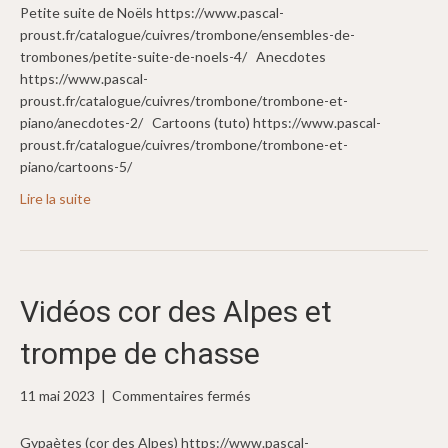
Petite suite de Noëls https://www.pascal-
proust.fr/catalogue/cuivres/trombone/ensembles-de-
trombones/petite-suite-de-noels-4/ Anecdotes
https://www.pascal-
proust.fr/catalogue/cuivres/trombone/trombone-et-
piano/anecdotes-2/ Cartoons (tuto) https://www.pascal-
proust.fr/catalogue/cuivres/trombone/trombone-et-
piano/cartoons-5/
Lire la suite
Vidéos cor des Alpes et
trompe de chasse
sur
11 mai 2023
|
Commentaires fermés
Vidéos
cor
Gypaètes (cor des Alpes) https://www.pascal-