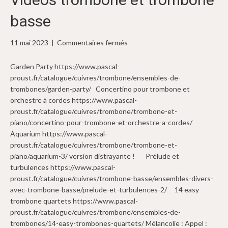
basse
sur
11 mai 2023
|
Commentaires fermés
Vidéos
trombone
Garden Party https://www.pascal-
et
proust.fr/catalogue/cuivres/trombone/ensembles-de-
trombone
trombones/garden-party/ Concertino pour trombone et
basse
orchestre à cordes https://www.pascal-
proust.fr/catalogue/cuivres/trombone/trombone-et-
piano/concertino-pour-trombone-et-orchestre-a-cordes/
Aquarium https://www.pascal-
proust.fr/catalogue/cuivres/trombone/trombone-et-
piano/aquarium-3/ version distrayante ! Prélude et
turbulences https://www.pascal-
proust.fr/catalogue/cuivres/trombone-basse/ensembles-divers-
avec-trombone-basse/prelude-et-turbulences-2/ 14 easy
trombone quartets https://www.pascal-
proust.fr/catalogue/cuivres/trombone/ensembles-de-
trombones/14-easy-trombones-quartets/ Mélancolie : Appel :