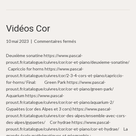
Vidéos Cor
sur
10 mai 2023
|
Commentaires fermés
Vidéos
Cor
Deuxième sonatine https://www.pascal-
proust.fr/catalogue/cuivres/cor/cor-et-piano/deuxieme-sonatine/
Capriccio for horns https://www.pascal-
proust.fr/catalogue/cuivres/cor/2-3-4-cors-et-piano/capriccio-
for-horns/ Final: Green Park https://www.pascal-
proust.fr/catalogue/cuivres/cor/cor-et-piano/green-park/
Aquarium https://www.pascal-
proust.fr/catalogue/cuivres/cor/cor-et-piano/aquarium-2/
Gypaètes (cor des Alpes et 3 cors) https://www.pascal-
proust.fr/catalogue/cuivres/cor-des-alpes/ensemble-avec-cors-
des-alpes/gypaetes/ Cor hydrae https://www.pascal-
proust.fr/catalogue/cuivres/cor/cor-et-piano/cor-et-hydrae/ La
grande école mathématiques et géographie :