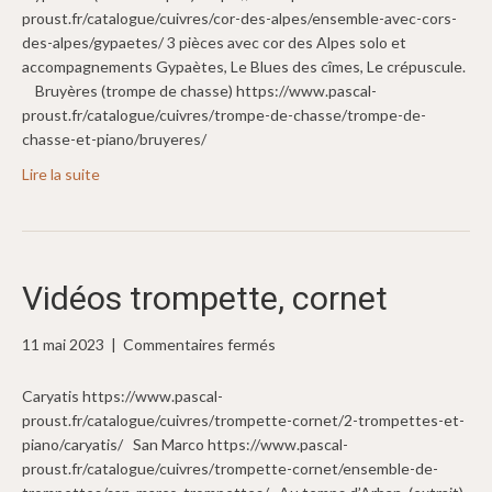
des
proust.fr/catalogue/cuivres/cor-des-alpes/ensemble-avec-cors-
Alpes
des-alpes/gypaetes/ 3 pièces avec cor des Alpes solo et
et
accompagnements Gypaètes, Le Blues des cîmes, Le crépuscule.
trompe
Bruyères (trompe de chasse) https://www.pascal-
de
proust.fr/catalogue/cuivres/trompe-de-chasse/trompe-de-
chasse
chasse-et-piano/bruyeres/
Lire la suite
Vidéos trompette, cornet
sur
11 mai 2023
|
Commentaires fermés
Vidéos
trompette,
Caryatis https://www.pascal-
cornet
proust.fr/catalogue/cuivres/trompette-cornet/2-trompettes-et-
piano/caryatis/ San Marco https://www.pascal-
proust.fr/catalogue/cuivres/trompette-cornet/ensemble-de-