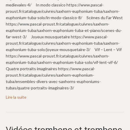
medievales-4/ In modo classico https://www.pascal-
proust.fr/catalogue/cuivres/saxhorn-euphonium-tuba/saxhorn-
euphonium-tuba-solo/in-modo-classico-8/ Scènes du Far West
https://www.pascal-proust.fr/catalogue/cuivres/saxhorn-
euphonium-tuba/saxhorn-euphonium-tuba-et-piano/scenes-du-
far-west-3/ Joyeux mousquetaire https://www.pascal-
proust.fr/catalogue/cuivres/saxhorn-euphonium-tuba/saxhorn-
euphonium-tuba-solo/joyeux-mousquetaire-3/ Vif – Lent – Vif
https://www.pascal-proust.fr/catalogue/cuivres/saxhorn-
euphonium-tuba/saxhorn-euphonium-tuba-solo/vif-lent-vif-6/
Quatre portraits imaginaires https://www.pascal-
proust.fr/catalogue/cuivres/saxhorn-euphonium-
tuba/ensembles-divers-avec-saxhorns-euphoniums-
tubas/quatre-portraits-imaginaires-3/
Lire la suite
Vidéos trombone et trombone