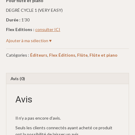
Pour flûte et piano
DEGRÉ CYCLE 1 (VERY EASY)
Durée :
1’30
Flex Editions :
consulter ICI
Ajouter à ma sélection ♥
Catégories :
Éditeurs
,
Flex Éditions
,
Flûte
,
Flûte et piano
Avis (0)
Avis
Il n’y a pas encore d’avis.
Seuls les clients connectés ayant acheté ce produit
ont la possibilité de laisser un avis.