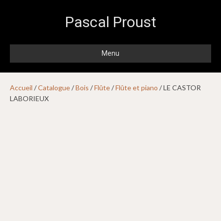
Pascal Proust
Menu
Accueil
/
Catalogue
/
Bois
/
Flûte
/
Flûte et piano
/ LE CASTOR
LABORIEUX