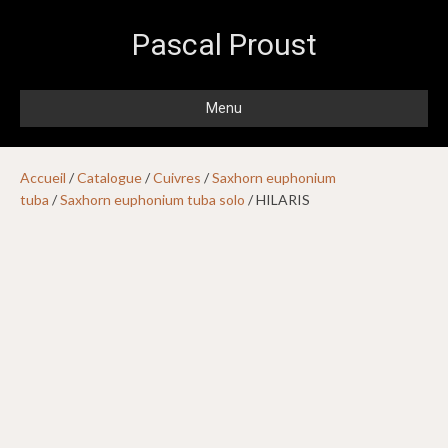
Pascal Proust
Menu
Accueil
/
Catalogue
/
Cuivres
/
Saxhorn euphonium
tuba
/
Saxhorn euphonium tuba solo
/ HILARIS