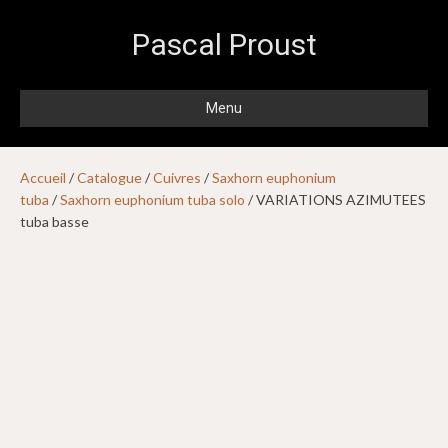
Pascal Proust
Menu
Accueil
/
Catalogue
/
Cuivres
/
Saxhorn euphonium
tuba
/
Saxhorn euphonium tuba solo
/ VARIATIONS AZIMUTEES
tuba basse